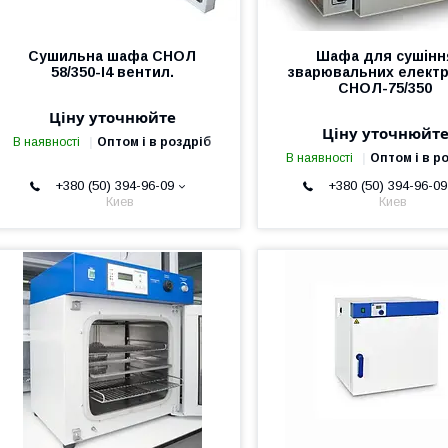
Сушильна шафа СНОЛ
Шафа для сушінн
58/350-І4 вентил.
зварювальних елект
СНОЛ-75/350
Ціну уточнюйте
Ціну уточнюйт
В наявності
Оптом і в роздріб
В наявності
Оптом і в р
+380 (50) 394-96-09
+380 (50) 394-96-09
Киев
Киев