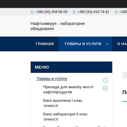
+380 (50) 394-96-09
+380 (50) 410-74-81
+380
Нафтохімгруп - лабораторне
обладнання
ГЛАВНАЯ
ТОВАРЫ И УСЛУГИ
О Н
Товары и услуги
Прилади для аналізу якості
П
нафтопродуктів
Ваги аналітичні І клас
точності
Ваги лабораторні ІІ клас
точності