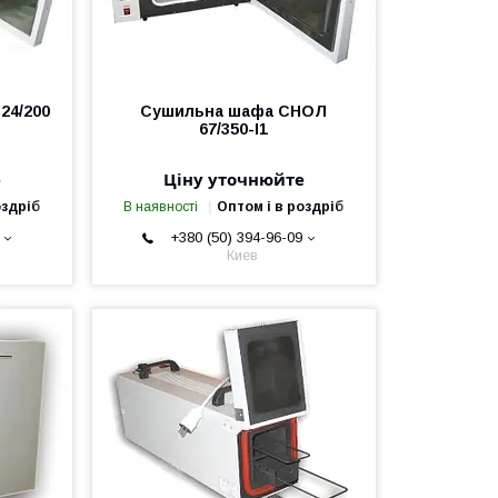
24/200
Сушильна шафа СНОЛ
67/350-І1
е
Ціну уточнюйте
оздріб
В наявності
Оптом і в роздріб
+380 (50) 394-96-09
Киев