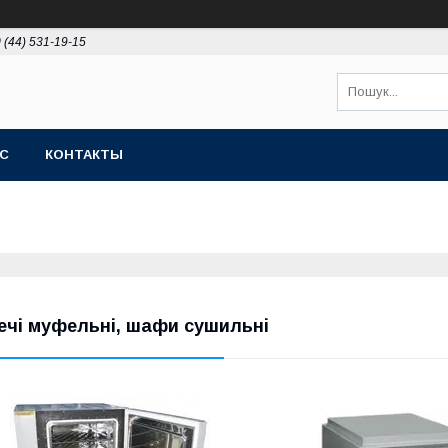
 (44) 531-19-15
АС
КОНТАКТЫ
ечі муфельні, шафи сушильні