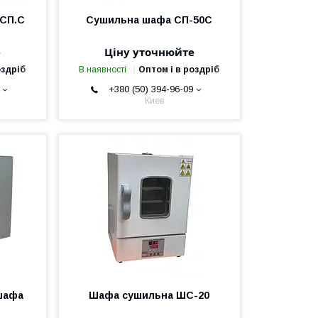
 СП.С
Сушильна шафа СП-50С
е
Ціну уточнюйте
оздріб
В наявності
Оптом і в роздріб
+380 (50) 394-96-09
Киев
шафа
Шафа сушильна ШС-20