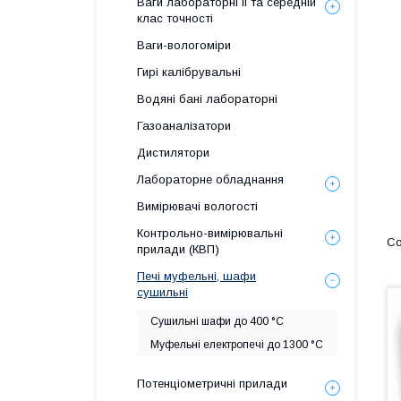
Ваги лабораторні ІІ та середній
клас точності
Ваги-вологоміри
Гирі калібрувальні
Водяні бані лабораторні
Газоаналізатори
Дистилятори
Лабораторне обладнання
Вимірювачі вологості
Контрольно-вимірювальні
прилади (КВП)
Печі муфельні, шафи
сушильні
Сушильні шафи до 400 °С
Муфельні електропечі до 1300 °С
Потенціометричні прилади