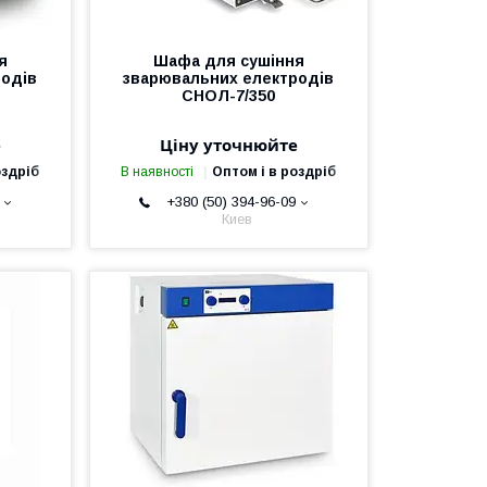
я
Шафа для сушіння
родів
зварювальних електродів
СНОЛ-7/350
е
Ціну уточнюйте
оздріб
В наявності
Оптом і в роздріб
+380 (50) 394-96-09
Киев