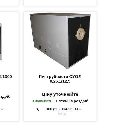
/1300
Піч трубчаста СУОЛ
0,25.1/12,5
е
Ціну уточнюйте
оздріб
В наявності
Оптом і в роздріб
+380 (50) 394-96-09
Киев