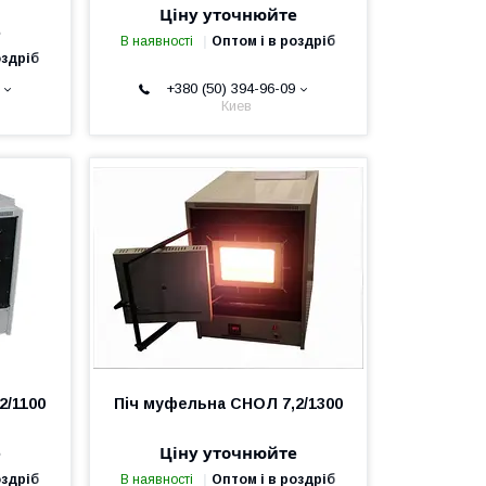
Ціну уточнюйте
е
В наявності
Оптом і в роздріб
оздріб
+380 (50) 394-96-09
Киев
2/1100
Піч муфельна СНОЛ 7,2/1300
е
Ціну уточнюйте
оздріб
В наявності
Оптом і в роздріб