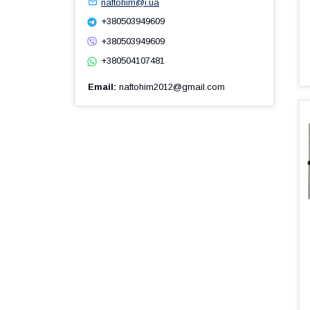
naftohim@i.ua
+380503949609
+380503949609
+380504107481
Email
naftohim2012@gmail.com