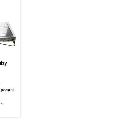
ізу
е
 роздріб