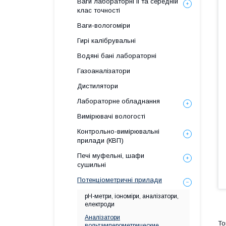
Ваги лабораторні ІІ та середній
клас точності
Ваги-вологоміри
Гирі калібрувальні
Водяні бані лабораторні
Газоаналізатори
Дистилятори
Лабораторне обладнання
Вимірювачі вологості
Контрольно-вимірювальні
прилади (КВП)
Печі муфельні, шафи
сушильні
Потенціометричні прилади
рН-метри, іономіри, аналізатори,
електроди
Аналізатори
вольтамперометрические