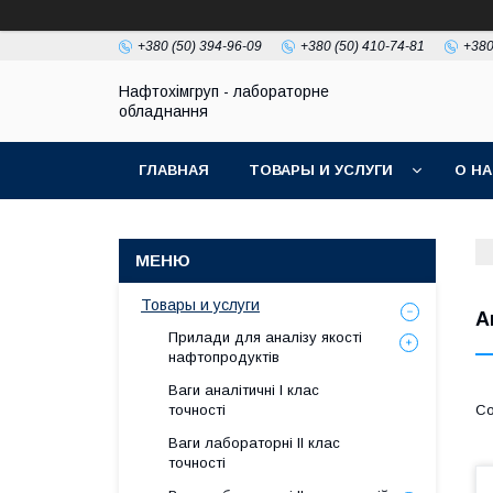
+380 (50) 394-96-09
+380 (50) 410-74-81
+380
Нафтохімгруп - лабораторне
обладнання
ГЛАВНАЯ
ТОВАРЫ И УСЛУГИ
О Н
Товары и услуги
А
Прилади для аналізу якості
нафтопродуктів
Ваги аналітичні І клас
точності
Ваги лабораторні ІІ клас
точності