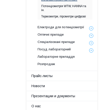
Потенціометрія WTW, HANNA та
ін.
Термометри, пірометри цифрові
Електроди для потенціометрії
Оптичні прилади
Спеціалізовані прилади
Посуд лабораторний
Лабораторне приладдя
Розпродаж
Прайс-листы
Новости
Презентации и документы
О нас