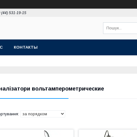
 (44) 531-19-15
АС
КОНТАКТЫ
налізатори вольтамперометрические