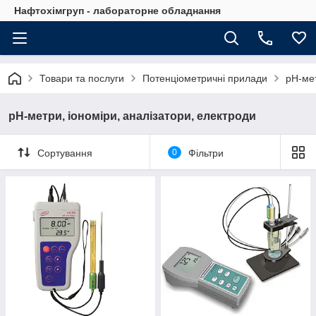
Нафтохімгруп - лабораторне обладнання
Товари та послуги
Потенціометричні прилади
рН-мет
рН-метри, іономіри, аналізатори, електроди
Сортування
0
Фільтри