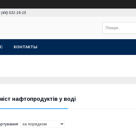
 (44) 531-19-15
АС
КОНТАКТЫ
міст нафтопродуктів у воді