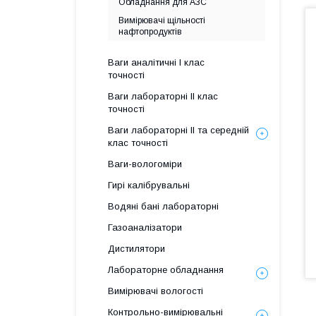
Обладнання для АЗС
Вимірювачі щільності
нафтопродуктів
Ваги аналітичні І клас
точності
Ваги лабораторні ІІ клас
точності
Ваги лабораторні ІІ та середній
клас точності
Ваги-вологоміри
Гирі калібрувальні
Водяні бані лабораторні
Газоаналізатори
Дистилятори
Лабораторне обладнання
Вимірювачі вологості
Контрольно-вимірювальні