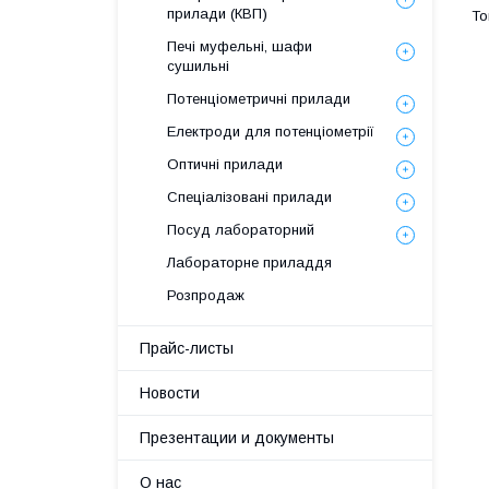
прилади (КВП)
Печі муфельні, шафи
сушильні
Потенціометричні прилади
Електроди для потенціометрії
Оптичні прилади
Спеціалізовані прилади
Посуд лабораторний
Лабораторне приладдя
Розпродаж
Прайс-листы
Новости
Презентации и документы
О нас