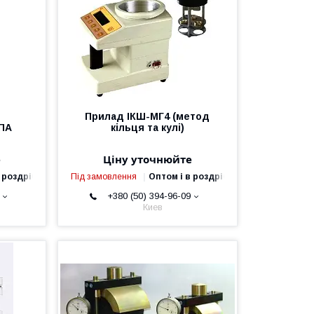
Прилад ІКШ-МГ4 (метод
ПА
кільця та кулі)
е
Ціну уточнюйте
 роздріб
Під замовлення
Оптом і в роздріб
+380 (50) 394-96-09
Киев