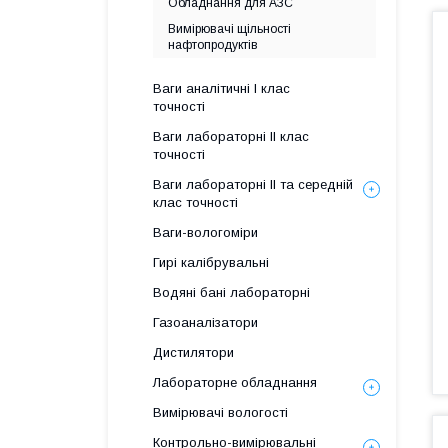
Обладнання для АЗС
Вимірювачі щільності
нафтопродуктів
Ваги аналітичні І клас
точності
Ваги лабораторні ІІ клас
точності
Ваги лабораторні ІІ та середній
клас точності
Ваги-вологоміри
Гирі калібрувальні
Водяні бані лабораторні
Газоаналізатори
Дистилятори
Лабораторне обладнання
Вимірювачі вологості
Контрольно-вимірювальні