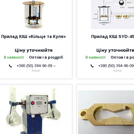
Прилад КІШ «Кільце та Куля»
Прилад КІШ SYD-4
Ціну уточнюйте
Ціну уточнюйт
В наявності
Оптом і в роздріб
В наявності
Оптом і в р
+380 (50) 394-96-09
+380 (50) 394-96-09
Киев
Киев