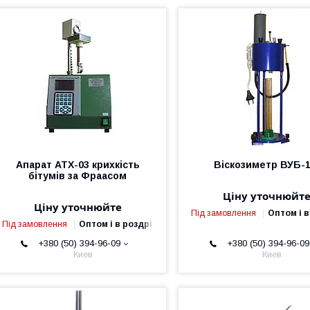
Апарат АТХ-03 крихкість
Віскозиметр ВУБ-
бітумів за Фраасом
Ціну уточнюйт
Ціну уточнюйте
Під замовлення
Оптом і в
Під замовлення
Оптом і в роздріб
+380 (50) 394-96-09
+380 (50) 394-96-09
Киев
Киев