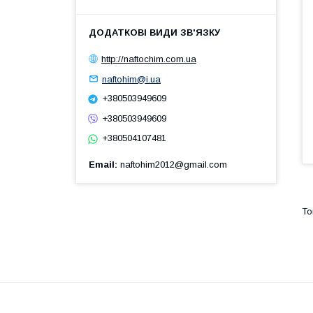
http://naftochim.com.ua
naftohim@i.ua
+380503949609
+380503949609
+380504107481
Email
naftohim2012@gmail.com