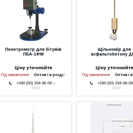
Пенетрометр для бітумів
Щільномір для
ПБА-1ФМ
асфальтобетону Д
Ціну уточнюйте
Ціну уточнюйт
Під замовлення
Оптом і в роздріб
Під замовлення
Оптом і в
+380 (50) 394-96-09
+380 (50) 394-96-09
Киев
Киев