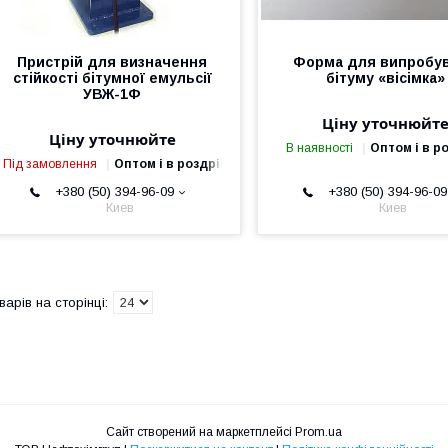
Пристрій для визначення
Форма для випробу
стійкості бітумної емульсії
бітуму «вісімка»
УВЖ-1Ф
Ціну уточнюйт
Ціну уточнюйте
В наявності
Оптом і в р
Під замовлення
Оптом і в роздріб
+380 (50) 394-96-09
+380 (50) 394-96-09
Киев
Киев
Сайт створений на маркетплейсі
Prom.ua