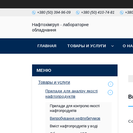
+380 (50) 394-96-09
+380 (50) 410-74-81
+380
Нафтохімгруп - лабораторне
обладнання
ГЛАВНАЯ
ТОВАРЫ И УСЛУГИ
О Н
Товары и услуги
Прилади для аналізу якості
В
нафтопродуктів
Прилади для контролю якості
нафтопродуктів
Випробування нефтебитумов
Вміст нафтопродуктів у воді