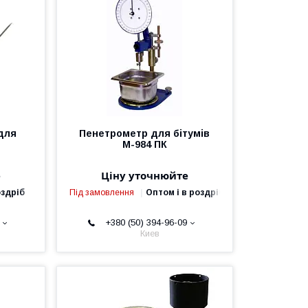
 для
Пенетрометр для бітумів
М-984 ПК
е
Ціну уточнюйте
оздріб
Під замовлення
Оптом і в роздріб
+380 (50) 394-96-09
Киев