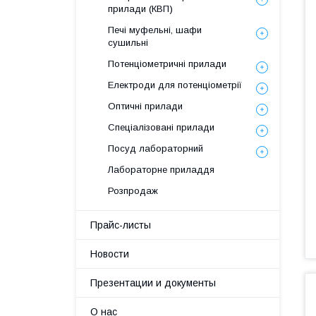
прилади (КВП)
Печі муфельні, шафи
сушильні
Потенціометричні прилади
Електроди для потенціометрії
Оптичні прилади
Спеціалізовані прилади
Посуд лабораторний
Лабораторне приладдя
Розпродаж
Прайс-листы
Новости
Презентации и документы
О нас