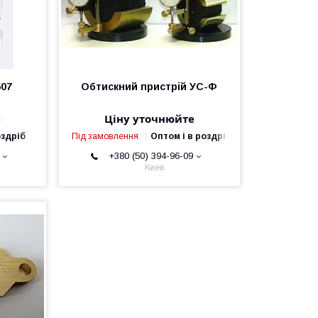
507
Обтискний пристрій УС-Ф
е
Ціну уточнюйте
оздріб
Під замовлення
Оптом і в роздріб
+380 (50) 394-96-09
Киев