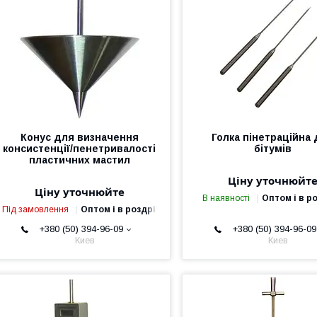
Конус для визначення
Голка пінетраційна
консистенції/пенетривалості
бітумів
пластичних мастил
Ціну уточнюйт
Ціну уточнюйте
В наявності
Оптом і в р
Під замовлення
Оптом і в роздріб
+380 (50) 394-96-09
+380 (50) 394-96-09
Киев
Киев