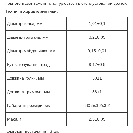
певного навантаження, занурюється в експлуатований зразок.
Технічні характеристики
:
Діаметр голки, мм
1,01±0,1
Діаметр тримача, мм
3,2±0,05
Діаметр майданчика, мм
0,15±0,01
Кут заточування, град.
9,17±0,5
Довжина голки, мм
50±1
Довжина тримача, мм
38±1
Габаритні розміри, мм
80,5х3,2х3,2
Маса, г
2,5±0,05
Комплект постачання: 3 шт.