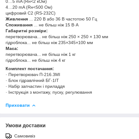
0…5 mA (Rн<2 кОм)
4…20 mA (Rн<500 Ом)
цифровий C2 (RS-232C)
Живлення
... 220 В або 36 В частотою 50 Гц
Споживання
... не більш ніж 15 В·А
Габаритні розміри:
перетворювача... не більш ніж 250 × 250 × 130 мм
гідроблока... не більш ніж 235×345×100 мм
Маса:
перетворювача... не більш ніж 1 кг
гідроблока... не більш ніж 4 кг
Комплект постачання:
· Перетворювач П-216.3МІ
· Блок гідравлічний БГ-1ІТ
· Набір запчастин і приладдя
· Інструкція з монтажу, пуску, регулювання
Приховати
Умови доставки
Самовивіз