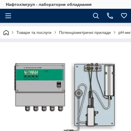
Нафтохімгруп - лабораторне обладнання
Товари та послуги
Потенціометричні прилади
рН-мет