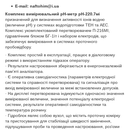
Е-mail: naftohim@i.ua
Комплекс вимірювальний pH-метр pH-220.7мі
призначений для визначення активності іонів водню
(величини pH) у системах водопідготовки ТЕН та АЕС.
Комплекс укомплектований перетворювачем П-216МІ,
гідравлічним блоком БГ-1їт і набором електродів, що
забезпечує вимірювання в системах проточного
пробовідбору.
· Комплекс простий в експлуатації, працює в діалоговому
режимі з використанням підказок оператору.
· Результати настроювання зберігаються в енергонезалежній
пам'яті аналізатора.
· Є оперативна самодіагностика (параметрів електродної
системи та справності перетворювача) та сигналізація про
вихід вимірюваної величини за межі встановлених допусків.
· На дисплеї перетворювача індикуються одночасно значення
вимірюваної величини, значення потенціалу електродної
системи, результати оперативної самодіагностики та
температура розчину.
· Гідроблок являє собою вузол, що містить проточну комірку
та пристосування для стабілізації швидкості закінчення,
підлущування проби та проведення настроювання, роз'єми