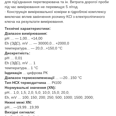
для під'єднання перетворювача та ін. Витрата дорогої проби
під час вимірювання не перевищує 5 л/год.
· Конструкція вимірювальної комірки в гідроблокі комплексу
виключає вплив закінчення розчину KCl з електролітичного
ключа на результати вимірювання.
Технічні характеристики:
Діапазон вимірювання:
рН … — 1,00... +14,00
Eh (ЭДС), mV … — 30000,0... +2000,0
температура... — 20,0...+150,0 °С
Дискретність:
рН … 0,01
Eh (ЭДС), mV … 1
температура... 1 °С
Індикація
... цифрова РК
Діапазон термокомпенсації
... —20...150 °C
Тип НСХ термодатчика
… Pt100
Нормувальні значення (XN):
pH... 1,0; 1,5; 2,0; 5,0; 10,0; 15,0; 20,0;
Eh, mV … 100; 150; 200; 250; 500; 1000; 1500; 2000;
Нижні межі XN:
pH... —19,99...19,99
Вихідні сигнали: