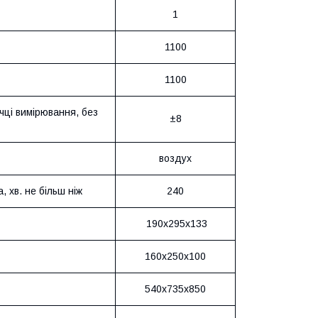
1
1100
1100
чці вимірювання, без
±8
воздух
, хв. не більш ніж
240
190х295х133
160х250х100
540х735х850