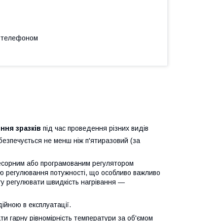
а телефоном
ння зразків
під час проведення різних видів
абезпечується не менш ніж п'ятиразовий (за
есорним або програмованим регулятором
ю регулювання потужності, що особливо важливо
гу регулювати швидкість нагрівання —
ійною в експлуатації.
ти гарну рівномірність температури за об'ємом