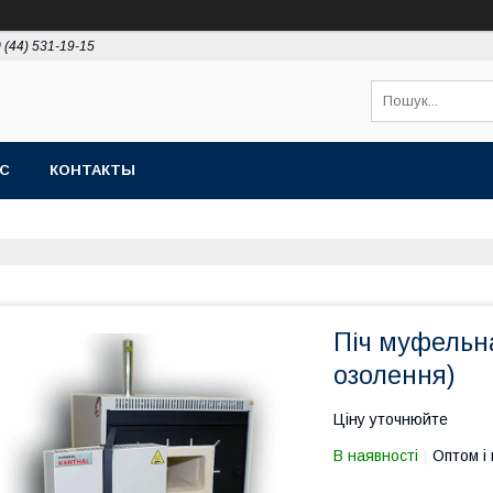
 (44) 531-19-15
АС
КОНТАКТЫ
Піч муфельна
озолення)
Ціну уточнюйте
В наявності
Оптом і 