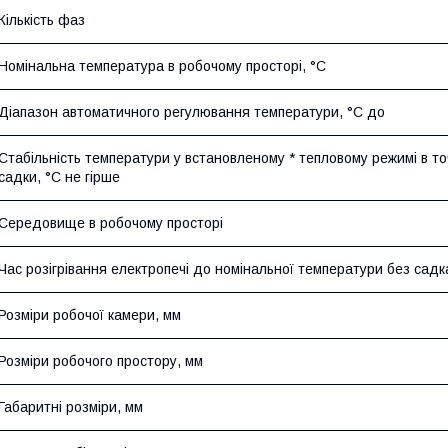
Кількість фаз
Номінальна температура в робочому просторі, °С
Діапазон автоматичного регулювання температури, °C до
Стабільність температури у встановленому * тепловому режимі в то
садки, °C не гірше
Середовище в робочому просторі
Час розігрівання електропечі до номінальної температури без садка
Розміри робочої камери, мм
Розміри робочого простору, мм
Габаритні розміри, мм