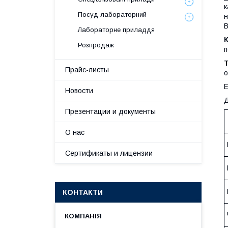
к
Посуд лабораторний
н
В
Лабораторне приладдя
Розпродаж
п
Прайс-листы
о
Е
Новости
Д
Презентации и документы
О нас
Сертификаты и лицензии
КОНТАКТИ