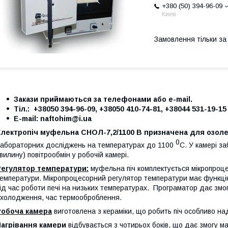
+380 (50) 394-96-09
Киев
Замовлення тільки з
Закази приймаються за телефонами або e-mail.
Тіл.: +38050 394-96-09, +38050 410-74-81, +38044 531-19-15
Е-mail: naftohim@i.ua
Електропіч муфельна
СНОЛ-7,2/1100 В
призначена для озоле
0
абораторних досліджень на температурах до 1100
С. У камері з
вилину) повітрообмін у робочій камері.
Регулятор температури:
муфельна піч комплектується мікропроц
емператури. Мікропроцесорний регулятор температури має функці
ід час роботи печі на низьких температурах. Програматор дає змо
холодження, час термооброблення.
Робоча камера
виготовлена з кераміки, що робить піч особливо над
Нагрівання камери
відбувається з чотирьох боків, що дає змогу ма