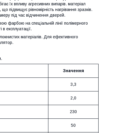
ігає їх впливу агресивних випарів. матеріал
, що підвищує рівномірність нагрівання зразків.
меру під час відчинення дверей.
вою фарбою на спеціальній лінії полімерного
 в експлуатації.
локнистих матеріалів. Для ефективного
илятор.
.
Значення
3,3
2,0
230
50