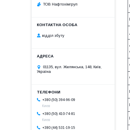
ТОВ Нафтохімгруп
відділ збуту
01135, вул. Жилянська, 148, Київ,
Україна
+380 (50) 394-96-09
Киев
+380 (50) 410-74-81
Киев
+380 (44) 531-19-15