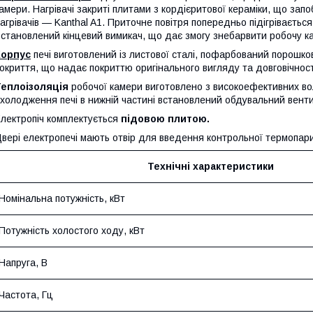
амери. Нагрівачі закриті плитами з кордієритової кераміки, що запоб
агрівачів — Kanthal A1. Приточне повітря попередньо підігрівається
становлений кінцевий вимикач, що дає змогу знебарвити робочу ка
Корпус
печі виготовлений із листової сталі, пофарбований порошко
окриття, що надає покриттю оригінального вигляду та довговічності
Теплоізоляція
робочої камери виготовлено з високоефективних во
холодження печі в нижній частині встановлений обдувальний вент
лектропіч комплектується
підовою плитою.
вері електропечі мають отвір для введення контрольної термопари
Технічні характеристики
Номінальна потужність, кВт
Потужність холостого ходу, кВт
Напруга, В
Частота, Гц