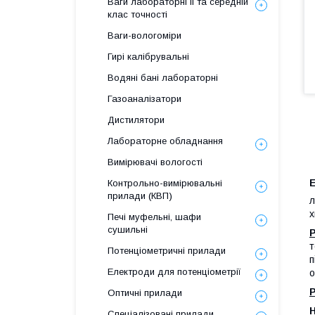
Ваги лабораторні ІІ та середній
клас точності
Ваги-вологоміри
Гирі калібрувальні
Водяні бані лабораторні
Газоаналізатори
Дистилятори
Лабораторне обладнання
Вимірювачі вологості
Контрольно-вимірювальні
прилади (КВП)
л
х
Печі муфельні, шафи
сушильні
т
Потенціометричні прилади
п
Електроди для потенціометрії
о
Оптичні прилади
Спеціалізовані прилади