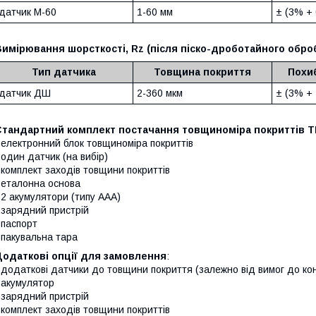
датчик М-60
1-60 мм
± (3% + 
Вимірювання шорсткості, Rz (після піско-дроботайного об
Тип датчика
Товщина покриття
Похи
датчик ДШ
2-360 мкм
± (3% + 
Стандартний комплект постачання товщиноміра покриттів Т
 електронний блок товщиноміра покриттів
 один датчик (на вибір)
 комплект заходів товщини покриттів
 еталонна основа
 2 акумулятори (типу ААА)
 зарядний пристрій
 паспорт
 пакувальна тара
Додаткові опції для замовлення
:
 додаткові датчики до товщини покриття (залежно від вимог до к
 акумулятор
 зарядний пристрій
 комплект заходів товщини покриттів