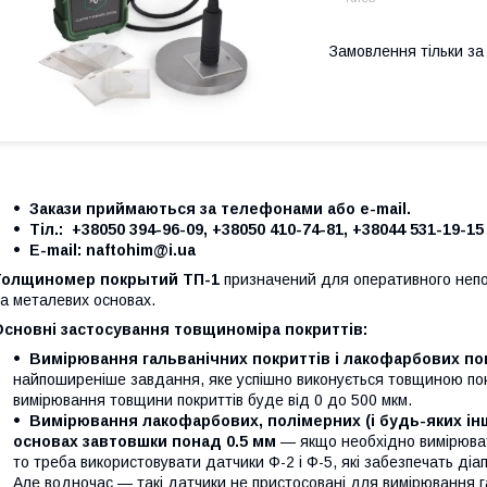
Замовлення тільки з
Закази приймаються за телефонами або e-mail.
Тіл.: +38050 394-96-09, +38050 410-74-81, +38044 531-19-15
Е-mail: naftohim@i.ua
Толщиномер покрытий ТП-1
призначений для оперативного непо
а металевих основах.
Основні застосування товщиноміра покриттів:
Вимірювання гальванічних покриттів і лакофарбових по
найпоширеніше завдання, яке успішно виконується товщиною покр
вимірювання товщини покриттів буде від 0 до 500 мкм.
Вимірювання лакофарбових, полімерних (і будь-яких ін
основах завтовшки понад 0.5 мм
— якщо необхідно вимірюват
то треба використовувати датчики Ф-2 і Ф-5, які забезпечать діа
Але водночас — такі датчики не пристосовані для вимірювання га