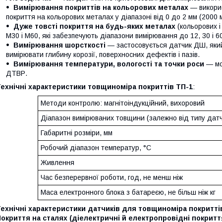
Вимірювання покриттів на кольорових металах
— викорис
покриття на кольорових металах у діапазоні від 0 до 2 мм (2000 
Дуже товсті покриття на будь-яких металах
(кольорових і
М30 і М60, які забезпечують діапазони вимірювання до 12, 30 і 6
Вимірювання шорсткості
— застосовується датчик ДШ, який
вимірювати глибину корозії, поверхносних дефектів і пазів.
Вимірювання температури, вологості та точки роси
— мо
ДТВР.
ехнічні характеристики товщиноміра покриттів ТП-1
:
Методи контролю: магнітоіндукційний, вихоровий
Діапазон вимірюваних товщини (залежно від типу датч
Габаритні розміри, мм
Робочий діапазон температур, °C
Живлення
Час безперервної роботи, год, не менш ніж
Маса електронного блока з батареєю, не більш ніж кг
ехнічні характеристики датчиків для товщиноміра покритті
окриття на сталях (діелектричні й електропровідні покритт