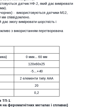
товується датчик НФ-2, який дає вимірювати
мкм).
 чорних) - використовуються датчики М12,
0 мм співвідомлено.
 дає змогу вимірювати шорсткість і
жливо з використанням перетворювача
ика)
0 мкм... 60 мм
120х60х25
-5…+40
2 елементи типу ААА
20
0,2
в ТП-1
:
я на феромагнітних металах і сплавах)