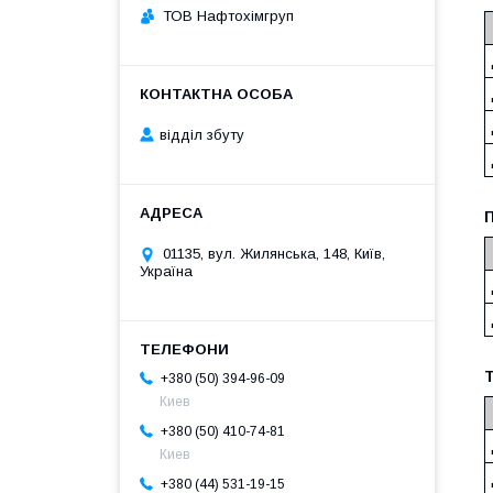
ТОВ Нафтохімгруп
відділ збуту
П
01135, вул. Жилянська, 148, Київ,
Україна
Т
+380 (50) 394-96-09
Киев
+380 (50) 410-74-81
Киев
+380 (44) 531-19-15