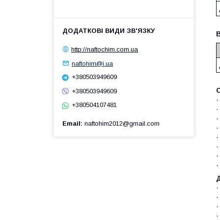
http://naftochim.com.ua
naftohim@i.ua
+380503949609
+380503949609
·
+380504107481
·
·
Email
naftohim2012@gmail.com
·
·
·
·
·
·
·
·
·