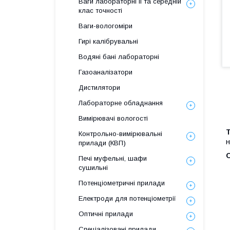
Ваги лабораторні ІІ та середній
клас точності
Ваги-вологоміри
Гирі калібрувальні
Водяні бані лабораторні
Газоаналізатори
Дистилятори
Лабораторне обладнання
Вимірювачі вологості
Контрольно-вимірювальні
н
прилади (КВП)
Печі муфельні, шафи
сушильні
Потенціометричні прилади
Електроди для потенціометрії
Оптичні прилади
Спеціалізовані прилади