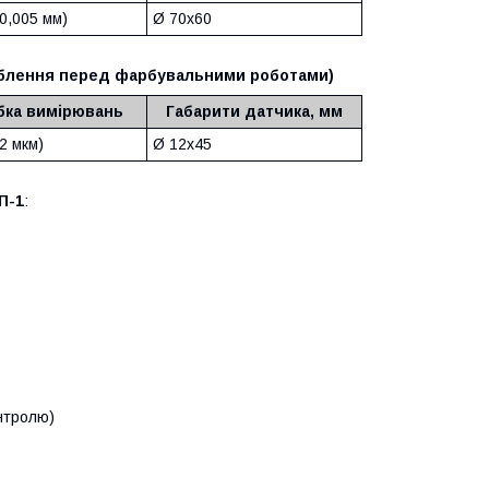
0,005 мм)
Ø 70x60
роблення перед фарбувальними роботами)
бка вимірювань
Габарити датчика, мм
2 мкм)
Ø 12x45
П-1
:
онтролю)