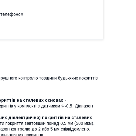
а телефоном
рушного контролю товщини будь-яких покриттів
криттів на сталевих основах
-
иттів у комплекті з датчиком Ф-0.5. Діапазон
ших діелектрично) покриттів на сталевих
и покриття завтовшки понад 0,5 мм (500 мкм),
пазон контролю до 2 або 5 мм співвідомлено.
льванічних покриттів.