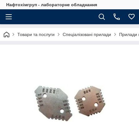
Нафтохімгруп - лабораторне обладнання
Товари та послуги
Спеціалізовані прилади
Прилади 