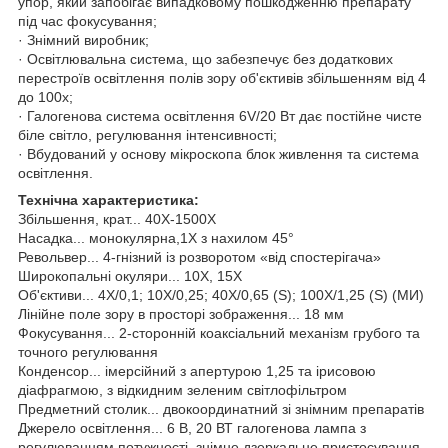
упор, який запобігає випадковому пошкодженню препарату
під час фокусування;
· Знімний виробник;
· Освітлювальна система, що забезпечує без додаткових
перестроїв освітлення полів зору об'єктивів збільшенням від 4
до 100x;
· Галогенова система освітлення 6V/20 Вт дає постійне чисте
біле світло, регулювання інтенсивності;
· Вбудований у основу мікроскопа блок живлення та система
освітлення.
Технічна характеристика:
Збільшення, крат... 40X-1500X
Насадка... монокулярна,1Х з нахилом 45°
Револьвер... 4-гнізний із розворотом «від спостерігача»
Широкопальні окуляри... 10X, 15X
Об'єктиви... 4X/0,1; 10X/0,25; 40X/0,65 (S); 100X/1,25 (S) (МИ)
Лінійне поле зору в просторі зображення... 18 мм
Фокусування... 2-сторонній коаксіальний механізм грубого та
точного регулювання
Конденсор... імерсійний з апертурою 1,25 та ірисовою
діафрагмою, з відкидним зеленим світлофільтром
Предметний столик... двокоординатний зі знімним препаратів
Джерело освітлення... 6 В, 20 ВТ галогенова лампа з
регулюванням потужності, знімне дзеркальне пристосування