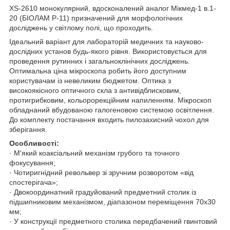
XS-2610 монокулярний, вдосконалений аналог Мікмед-1 в.1-
20 (БІОЛАМ Р-11) призначений для морфологічних
досліджень у світлому полі, що проходить.
Ідеальний варіант для лабораторій медичних та науково-
дослідних установ будь-якого рівня. Використовується для
проведення рутинних і загальноклінічних досліджень.
Оптимальна ціна мікроскопа робить його доступним
користувачам із невеликим бюджетом. Оптика з
високоякісного оптичного скла з антивідблисковим,
протигрибковим, кольорорекційним напиленням. Мікроскоп
обладнаний вбудованою галогеновою системою освітлення.
До комплекту постачання входить пилозахисний чохол для
зберігання.
Особливості:
· М'який коаксіальний механізм грубого та точного
фокусування;
· Чотиригнідний револьвер зі зручним розворотом «від
спостерігача»;
· Двокоординатний градуйований предметний столик із
підшипниковим механізмом, діапазоном переміщення 70х30
мм;
· У конструкції предметного столика передбачений гвинтовий