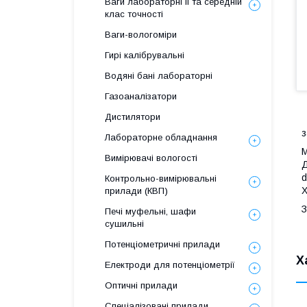
Ваги лабораторні ІІ та середній
клас точності
Ваги-вологоміри
Гирі калібрувальні
Водяні бані лабораторні
Газоаналізатори
Дистилятори
з
Лабораторне обладнання
М
Вимірювачі вологості
Д
d
Контрольно-вимірювальні
Х
прилади (КВП)
З
Печі муфельні, шафи
сушильні
Потенціометричні прилади
Х
Електроди для потенціометрії
Оптичні прилади
Спеціалізовані прилади