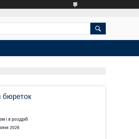
я бюреток
ом і в роздріб
рпня 2026