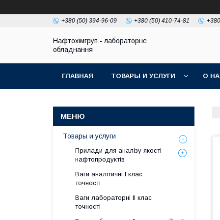
+380 (50) 394-96-09
+380 (50) 410-74-81
+380
Нафтохімгруп - лабораторне
обладнання
ГЛАВНАЯ
ТОВАРЫ И УСЛУГИ
О Н
Товары и услуги
Прилади для аналізу якості
нафтопродуктів
Ваги аналітичні І клас
точності
Ваги лабораторні ІІ клас
точності