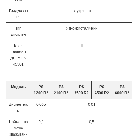
Градуюван
внутрішня
ня
Тип
рідкокристалічний
дисплея
Клас
ІІ
точності
ДСТУ EN
45501
Модель
PS
PS
PS
PS
PS
1200.R2
2100.R2
3500.R2
4500.R2
6000.R2
Дискретніс
0,005
0,01
ть, г
Найменша
0,1
0,5
межа
зважуванн