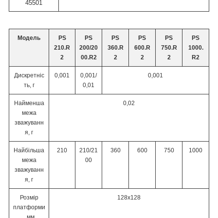
45501
Модель
PS
PS
PS
PS
PS
PS
210.R
200/20
360.R
600.R
750.R
1000.
2
00.R2
2
2
2
R2
Дискретніс
0,001
0,001/
0,001
ть, г
0,01
Найменша
0,02
межа
зважуванн
я, г
Найбільша
210
210/21
360
600
750
1000
межа
00
зважуванн
я, г
Розмір
128x128
платформи
, мм