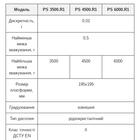
Модель
PS 3500.R1
PS 4500.R1
PS 6000.R1
Дискретність,
0,01
г
Найменша
0,5
межа
зважування, г
Найбільша
3500
4500
6000
межа
зважування, г
Розмір
195x195
платформи,
мм
Градуювання
зовнішня
Тип дисплея
рідкокристалічний
Клас точності
ІІ
ДСТУ EN