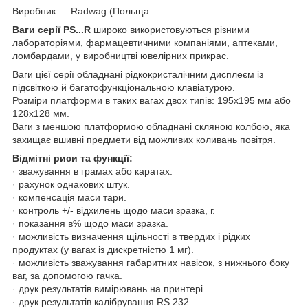
Виробник — Radwag (Польща
Ваги серії PS...R
широко використовуються різними
лабораторіями, фармацевтичними компаніями, аптеками,
ломбардами, у виробництві ювелірних прикрас.
Ваги цієї серії обладнані рідкокристалічним дисплеєм із
підсвіткою й багатофункціональною клавіатурою.
Розміри платформи в таких вагах двох типів: 195х195 мм або
128х128 мм.
Ваги з меншою платформою обладнані скляною колбою, яка
захищає вшивні предмети від можливих коливань повітря.
Відмітні риси та функції:
· зважування в грамах або каратах.
· рахунок однакових штук.
· компенсація маси тари.
· контроль +/- відхилень щодо маси зразка, г.
· показання в% щодо маси зразка.
· можливість визначення щільності в твердих і рідких
продуктах (у вагах із дискретністю 1 мг).
· можливість зважування габаритних навісок, з нижнього боку
ваг, за допомогою гачка.
· друк результатів вимірювань на принтері.
· друк результатів калібрування RS 232.