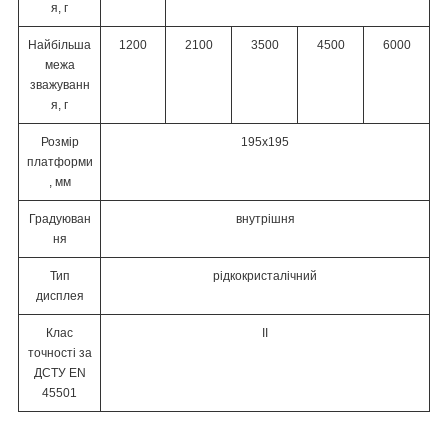
я, г
Найбільша
1200
2100
3500
4500
6000
межа
зважуванн
я, г
Розмір
195x195
платформи
, мм
Градуюван
внутрішня
ня
Тип
рідкокристалічний
дисплея
Клас
ІІ
точності за
ДСТУ EN
45501