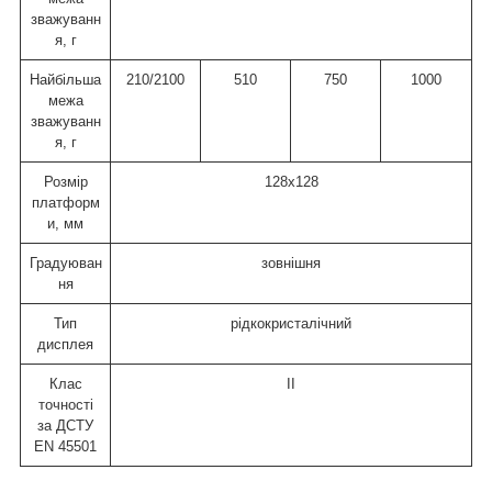
зважуванн
я, г
Найбільша
210/2100
510
750
1000
межа
зважуванн
я, г
Розмір
128x128
платформ
и, мм
Градуюван
зовнішня
ня
Тип
рідкокристалічний
дисплея
Клас
ІІ
точності
за ДСТУ
EN 45501