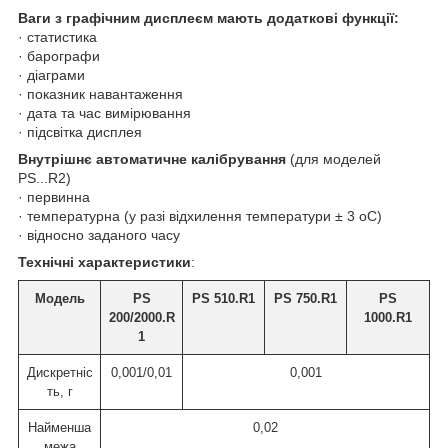
Ваги з графічним дисплеєм мають додаткові функції:
· статистика
· барографи
· діаграми
· показник навантаження
· дата та час вимірювання
· підсвітка дисплея
Внутрішнє автоматичне калібрування
(для моделей
PS...R2)
· первинна
· температурна (у разі відхилення температури ± 3 oС)
· відносно заданого часу
Технічні характеристики
:
Модель
PS
PS 510.R1
PS 750.R1
PS
200/2000.R
1000.R1
1
Дискретніс
0,001/0,01
0,001
ть, г
Найменша
0,02
межа