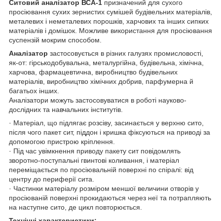
Ситовий аналізатор ВСА-1
призначений для сухого
просіювання сухих зернистих сумішей будівельних матеріалів,
металевих і неметалевих порошків, харчових та інших сипких
матеріалів і домішок. Можливе використання для просіювання
суспензій мокрим способом.
Аналізатор
застосовується в різних галузях промисловості,
як-от: гірськодобувальна, металургійна, будівельна, хімічна,
харчова, фармацевтична, виробництво будівельних
матеріалів, виробництво хімічних добрив, парфумерна й
багатьох інших.
Аналізатори можуть застосовуватися в роботі науково-
дослідних та навчальних інститутів.
· Матеріал, що підлягає розсіву, засинається у верхню сито,
після чого пакет сит, піддон і кришка фіксуються на приводі за
допомогою пристрою кріплення.
· Під час увімкнення приводу пакету сит повідомлять
зворотно-поступальні гвинтові коливання, і матеріал
переміщається по просіювальній поверхні по спіралі: від
центру до периферії сита.
· Частинки матеріалу розміром меншої величини отворів у
просіюваній поверхні прокидаються через неї та потрапляють
на наступне сито, де цикл повторюється.
Технічні характеристики: