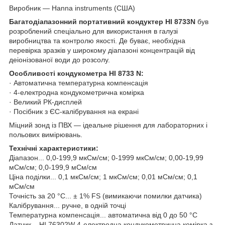
Виробник — Hanna instruments (США)
Багатодіапазонний портативний кондуктер HI 8733N
був
розроблений спеціально для використання в галузі
виробництва та контролю якості. Де буває, необхідна
перевірка зразків у широкому діапазоні концентрацій від
деіонізованої води до розсолу.
Особливості кондукометра HI 8733 N:
· Автоматична температурна компенсація
· 4-електродна кондукометрична комірка
· Великий РК-дисплей
· Посібник з ЄС-калібрування на екрані
Міцний зонд із ПВХ — ідеальне рішення для лабораторних і
польових вимірювань.
Технічні характеристики:
Діапазон... 0,0-199,9 мкСм/см; 0-1999 мкСм/см; 0,00-19,99
мСм/см; 0,0-199,9 мСм/см
Ціна поділки... 0,1 мкСм/см; 1 мкСм/см; 0,01 мСм/см; 0,1
мСм/см
Точність за 20 °C... ± 1% FS (вимикаючи помилки датчика)
Калібрування... ручне, в одній точці
Температурна компенсація... автоматична від 0 до 50 °C
Датчик... HI 76302W 4-електродна кондукометрична комірка з