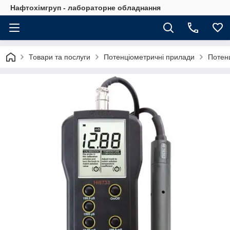
Нафтохімгруп - лабораторне обладнання
Товари та послуги
Потенціометричні прилади
Потен