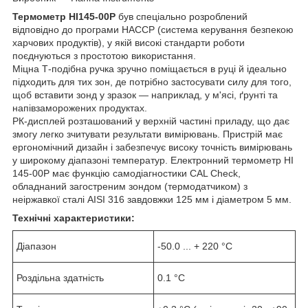
Термометр HI145-00Р
був спеціально розроблений
відповідно до програми HACCP (система керування безпекою
харчових продуктів), у якій високі стандарти роботи
поєднуються з простотою використання.
Міцна Т-подібна ручка зручно поміщається в руці й ідеально
підходить для тих зон, де потрібно застосувати силу для того,
щоб вставити зонд у зразок — наприклад, у м'ясі, ґрунті та
напівзаморожених продуктах.
РК-дисплей розташований у верхній частині приладу, що дає
змогу легко зчитувати результати вимірювань. Пристрій має
ергономічний дизайн і забезпечує високу точність вимірювань
у широкому діапазоні температур. Електронний термометр HI
145-00Р має функцію самодіагностики CAL Check,
обладнаний загостреним зондом (термодатчиком) з
неіржавкої сталі AISI 316 завдовжки 125 мм і діаметром 5 мм.
Технічні характеристики:
Діапазон
-50.0 ... + 220 °C
Роздільна здатність
0.1 °C