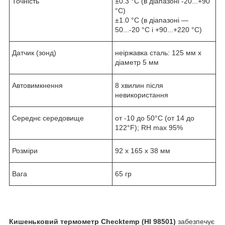
Точність
±0.3 °C (в діапазоні -20...+90
°C)
±1.0 °C (в діапазоні —
50...-20 °C і +90...+220 °C)
Датчик (зонд)
неіржавка сталь: 125 мм x
діаметр 5 мм
Автовимкнення
8 хвилин після
невикористання
Середнє середовище
от -10 до 50°C (от 14 до
122°F); RH max 95%
Розміри
92 x 165 x 38 мм
Вага
65 гр
Кишеньковий термометр Checktemp
(HI 98501)
забезпечує