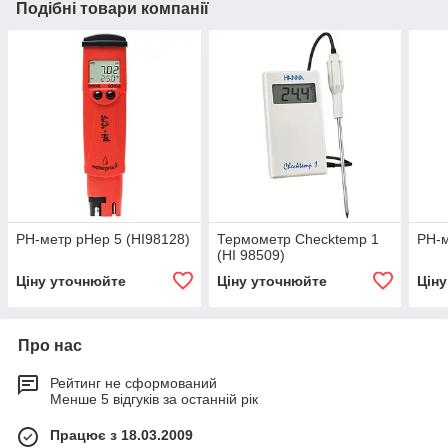
Подібні товари компанії
РН-метр pHep 5 (HI98128)
Термометр Checktemp 1
РН-м
(HI 98509)
Ціну уточнюйте
Ціну уточнюйте
Цін
Про нас
Рейтинг не сформований
Менше 5 відгуків за останній рік
Працює з 18.03.2009