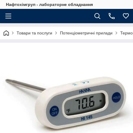
Нафтохімгруп - лабораторне обладнання
Товари та послуги
Потенціометричні прилади
Термо