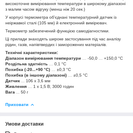
високоточне вимірювання температури в широкому діапазоні
з малим часом відгуку (менш ніж 20 сек.)
У корпусі термометра об'єднані температурний датчик із
неіржавкої сталі (105 мм) й електронний вимірювач.
Термометр забезпечений функцією самодіагностики.
Ці прилади знаходять широке застосування під час аналізу
рідин, газів, напівтвердих і заморожених матеріалів.
Технічні характеристики:
Діапазон вимірювання температури
… -50,0 … +150,0 °C
Роздільна здатність
… 0,1 °C
Похибка (-20...+90 °C)
… ±0,3 °C
Похибка (в іншому діапазоні)
… ±0,5 °C
Датчик
... 106 х 3,6 мм
Живлення
… 1 х 1,5 В; 3000 годин
Вага
... 50 г
Приховати
Умови доставки