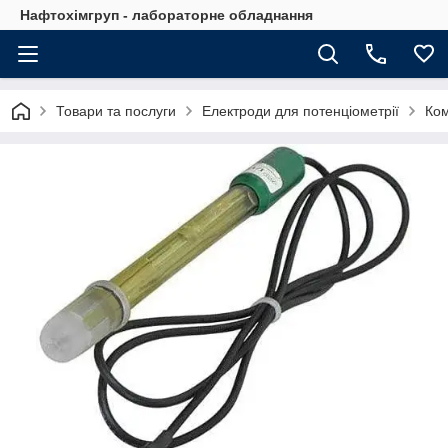
Нафтохімгруп - лабораторне обладнання
Товари та послуги
Електроди для потенціометрії
Ком