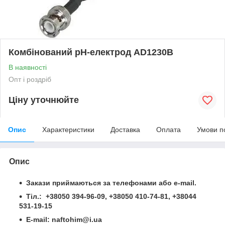
Комбінований pH-електрод AD1230B
В наявності
Опт і роздріб
Ціну уточнюйте
Опис
Характеристики
Доставка
Оплата
Умови п
Опис
Закази приймаються за телефонами або e-mail.
Тіл.: +38050 394-96-09, +38050 410-74-81, +38044
531-19-15
Е-mail: naftohim@i.ua