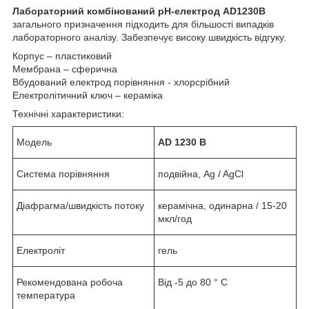
Лабораторний комбінований pH-електрод AD1230B
загального призначення підходить для більшості випадків
лабораторного аналізу. Забезпечує високу швидкість відгуку.
Корпус – пластиковий
Мембрана – сферична
Вбудований електрод порівняння - хлорсрібний
Електролітичний ключ – кераміка
Технічні характеристики:
Модель
AD
1230 B
Система порівняння
подвійна, Ag / AgCl
Діафрагма/швидкість потоку
керамічна, одинарна / 15-20
мкл/год
Електроліт
гель
Рекомендована робоча
Від -5 до 80 ° C
температура