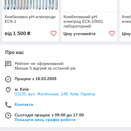
Комбіновані pH-електроди
Комбінований pH-
Комб
ЕСК-1
електрод ЕСК-10601
елек
лабораторний
1 500
від
₴
Ціну уточнюйте
Цін
Про нас
Рейтинг не сформований
Менше 5 відгуків за останній рік
Працює з 18.03.2009
м. Київ
01135, вул. Жилянська, 148, Київ, Україна
Контакти
Сьогодні працює з 09:00 до 17:00
Показати весь графік роботи