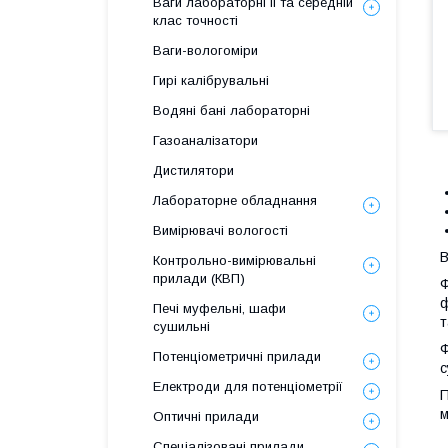
Ваги лабораторні ІІ та середній
клас точності
Ваги-вологоміри
Гирі калібрувальні
Водяні бані лабораторні
Газоаналізатори
Дистилятори
Лабораторне обладнання
Вимірювачі вологості
В
Контрольно-вимірювальні
прилади (КВП)
Ф
ф
Печі муфельні, шафи
т
сушильні
Ф
Потенціометричні прилади
с
Електроди для потенціометрії
П
м
Оптичні прилади
Спеціалізовані прилади