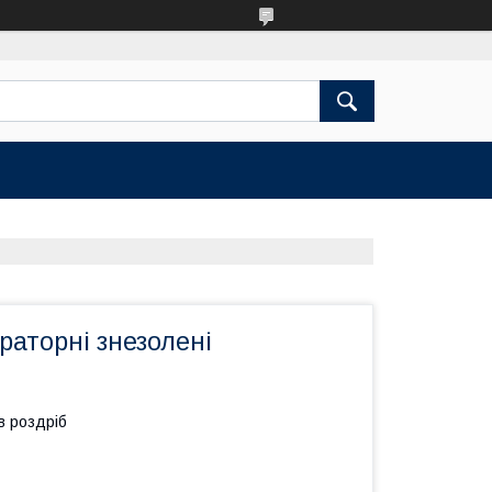
раторні знезолені
в роздріб