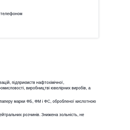
а телефоном
ацій, підприємств нафтохімічної,
омисловості, виробництві ювелірних виробів, а
о паперу марки ФБ, ФМ і ФС, обробленої кислотною
нейтральних розчинів. Знижена зольність, не