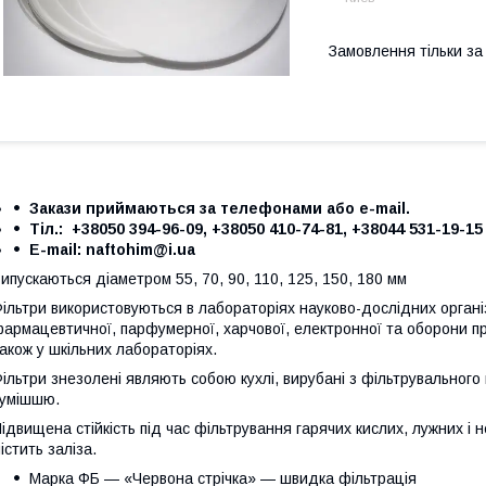
Замовлення тільки з
Закази приймаються за телефонами або e-mail.
Тіл.: +38050 394-96-09, +38050 410-74-81, +38044 531-19-15
Е-mail: naftohim@i.ua
ипускаються діаметром 55, 70, 90, 110, 125, 150, 180 мм
ільтри використовуються в лабораторіях науково-дослідних організ
армацевтичної, парфумерної, харчової, електронної та оборони пр
акож у шкільних лабораторіях.
ільтри знезолені являють собою кухлі, вирубані з фільтрувальног
умішшю.
ідвищена стійкість під час фільтрування гарячих кислих, лужних і 
істить заліза.
Марка ФБ — «Червона стрічка» — швидка фільтрація