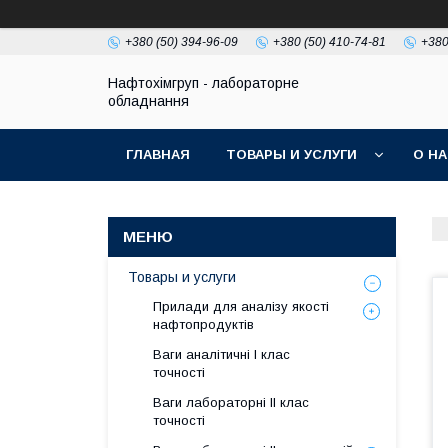
+380 (50) 394-96-09
+380 (50) 410-74-81
+380
Нафтохімгруп - лабораторне
обладнання
ГЛАВНАЯ
ТОВАРЫ И УСЛУГИ
О Н
Товары и услуги
Прилади для аналізу якості
нафтопродуктів
Ваги аналітичні І клас
точності
Ваги лабораторні ІІ клас
точності