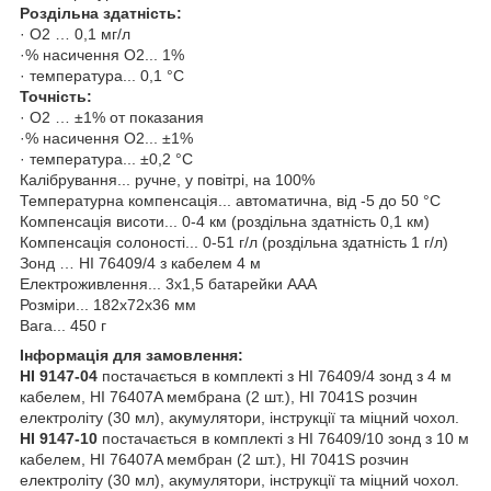
Роздільна здатність:
· O2 … 0,1 мг/л
·% насичення O2... 1%
· температура... 0,1 °C
Точність:
· O2 … ±1% от показания
·% насичення O2... ±1%
· температура... ±0,2 °C
Калібрування... ручне, у повітрі, на 100%
Температурна компенсація... автоматична, від -5 до 50 °C
Компенсація висоти... 0-4 км (роздільна здатність 0,1 км)
Компенсація солоності... 0-51 г/л (роздільна здатність 1 г/л)
Зонд … HI 76409/4 з кабелем 4 м
Електроживлення... 3х1,5 батарейки ААА
Розміри... 182х72х36 мм
Вага... 450 г
Інформація для замовлення:
HI 9147-04
постачається в комплекті з HI 76409/4 зонд з 4 м
кабелем, HI 76407A мембрана (2 шт.), HI 7041S розчин
електроліту (30 мл), акумулятори, інструкції та міцний чохол.
HI 9147-10
постачається в комплекті з HI 76409/10 зонд з 10 м
кабелем, HI 76407A мембран (2 шт.), HI 7041S розчин
електроліту (30 мл), акумулятори, інструкції та міцний чохол.