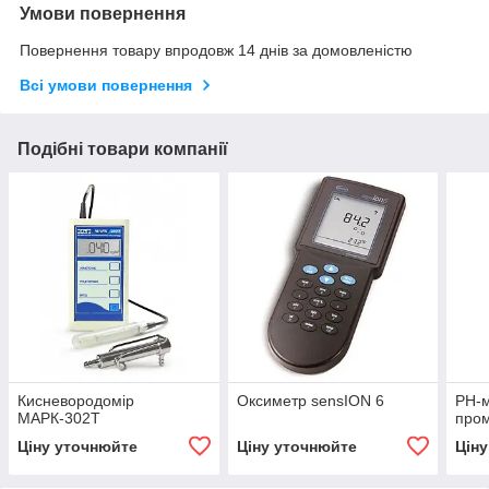
Умови повернення
Повернення товару впродовж 14 днів за домовленістю
Всі умови повернення
Подібні товари компанії
Кисневородомір
Оксиметр sensION 6
РН-м
МАРК-302Т
пром
Ціну уточнюйте
Ціну уточнюйте
Цін