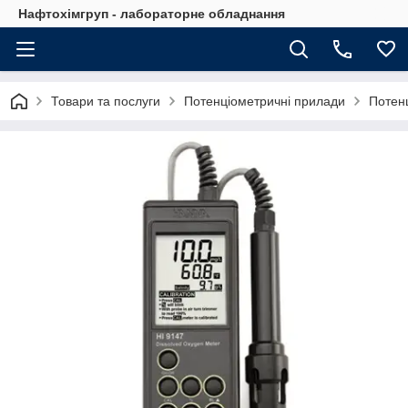
Нафтохімгруп - лабораторне обладнання
Товари та послуги
Потенціометричні прилади
Потен