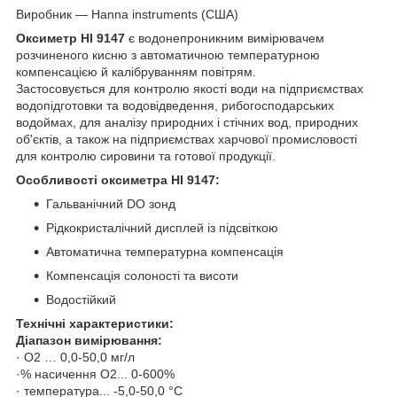
Виробник — Hanna instruments (США)
Оксиметр HI 9147
є водонепроникним вимірювачем
розчиненого кисню з автоматичною температурною
компенсацією й калібруванням повітрям.
Застосовується для контролю якості води на підприємствах
водопідготовки та водовідведення, рибогосподарських
водоймах, для аналізу природних і стічних вод, природних
об'єктів, а також на підприємствах харчової промисловості
для контролю сировини та готової продукції.
Особливості оксиметра HI 9147:
Гальванічний DO зонд
Рідкокристалічний дисплей із підсвіткою
Автоматична температурна компенсація
Компенсація солоності та висоти
Водостійкий
Технічні характеристики:
Діапазон вимірювання:
· O2 … 0,0-50,0 мг/л
·% насичення O2... 0-600%
· температура... -5,0-50,0 °C