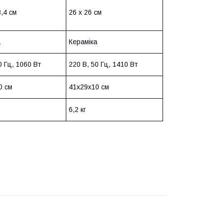
8,4 см
26 x 26 см
а
Кераміка
0 Гц, 1060 Вт
220 В, 50 Гц, 1410 Вт
0 см
41x29x10 см
6,2 кг