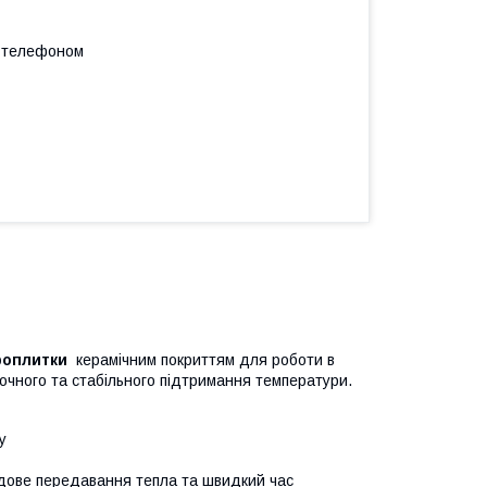
а телефоном
роплитки
керамічним покриттям для роботи в
точного та стабільного підтримання температури.
у
удове передавання тепла та швидкий час