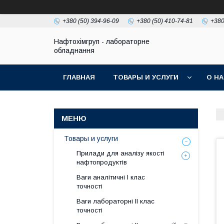
+380 (50) 394-96-09
+380 (50) 410-74-81
+380
Нафтохімгруп - лабораторне
обладнання
ГЛАВНАЯ
ТОВАРЫ И УСЛУГИ
О Н
Товары и услуги
Прилади для аналізу якості
нафтопродуктів
Ваги аналітичні І клас
точності
Ваги лабораторні ІІ клас
точності