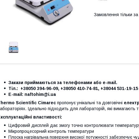
Замовлення тільки з
Закази приймаються за телефонами або e-mail.
Тіл.: +38050 394-96-09, +38050 410-74-81, +38044 531-19-15
Е-mail: naftohim@i.ua
hermo Scientific Cimarec
пропонує унікальні та довговічні
елект
абораторіях. Ідеально підходить для лабораторій, які вимагають 
ксплуатаційні властивості:
Цифровий дисплей дає змогу точно контролювати температур
Мікропроцесорний контроль температури
Плоска нагрівальна поверхня високої потужності забезпечує ч