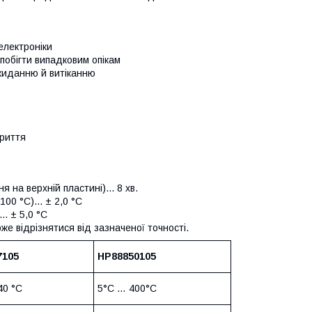
електроніки
обігти випадковим опікам
екиданню й витіканню
криття
на верхній пластині)... 8 хв.
00 °C)... ± 2,0 °C
. ± 5,0 °C
же відрізнятися від зазначеної точності.
7105
HP88850105
40 °C
5°C … 400°C