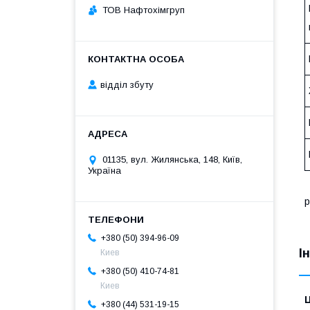
ТОВ Нафтохімгруп
відділ збуту
01135, вул. Жилянська, 148, Київ,
Україна
p
+380 (50) 394-96-09
І
Киев
+380 (50) 410-74-81
Киев
Ц
+380 (44) 531-19-15