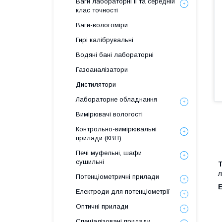
Ваги лабораторні ІІ та середній
клас точності
Ваги-вологоміри
Гирі калібрувальні
Водяні бані лабораторні
Газоаналізатори
Дистилятори
Лабораторне обладнання
Вимірювачі вологості
Контрольно-вимірювальні
прилади (КВП)
Печі муфельні, шафи
сушильні
T
л
Потенціометричні прилади
Е
Електроди для потенціометрії
Оптичні прилади
Спеціалізовані прилади