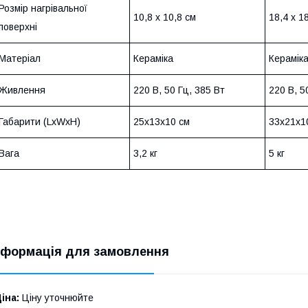
Розмір нагрівальної
10,8 x 10,8 см
18,4 x 1
поверхні
Матеріал
Кераміка
Керамік
Живлення
220 В, 50 Гц, 385 Вт
220 В, 5
Габарити (LxWxH)
25x13х10 см
33x21x1
Вага
3,2 кг
5 кг
нформація для замовлення
іна:
Ціну уточнюйте