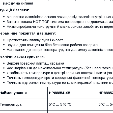
виходу на кипіння
ункції безпеки:
Монолітна алюмінієва основа захищає від заливів внутрішньої 
Запатентована HOT TOP система попередження допомагає зап
Низькопрофільна конструкція й міцна основа запобігають пер
Керамічне покриття дає змогу:
Протистояти впливу лугів і кислот
Зручна для очищення біла безшовна робоча поверхня
Нагрівання до вищих температур, ніж дає змогу алюмінієве по
ехнічні характеристики:
Верхня поверхня плити... кераміка
Час нагрівання до максимальної температури (без навантаження 
Стабільність температури в центрі верхньої поверхні плити (за 1
Точність температури проти середньої фактичної температури..
Точність підтримки температури на краях верхньої пластини мо
Найменування
HP88854105
HP8885
Температура
5°C … 540 °C
5°C … 5