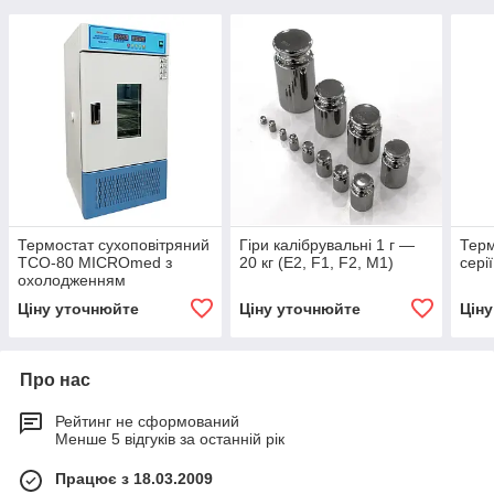
Термостат сухоповітряний
Гіри калібрувальні 1 г —
Терм
ТСО-80 MICROmed з
20 кг (E2, F1, F2, M1)
сері
охолодженням
Ціну уточнюйте
Ціну уточнюйте
Цін
Про нас
Рейтинг не сформований
Менше 5 відгуків за останній рік
Працює з 18.03.2009