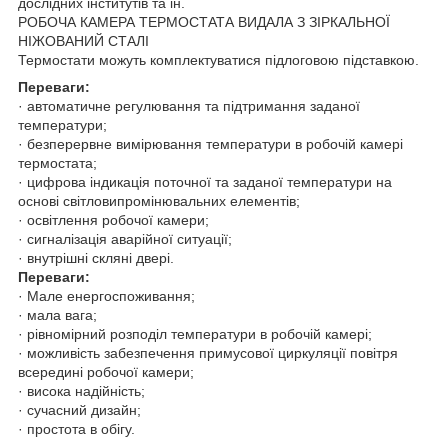
дослідних інститутів та ін.
РОБОЧА КАМЕРА ТЕРМОСТАТА ВИДАЛА З ЗІРКАЛЬНОЇ
НІЖОВАНИЙ СТАЛІ
Термостати можуть комплектуватися підлоговою підставкою.
Переваги:
· автоматичне регулювання та підтримання заданої
температури;
· безперервне вимірювання температури в робочій камері
термостата;
· цифрова індикація поточної та заданої температури на
основі світловипромінювальних елементів;
· освітлення робочої камери;
· сигналізація аварійної ситуації;
· внутрішні скляні двері.
Переваги:
· Мале енергоспоживання;
· мала вага;
· рівномірний розподіл температури в робочій камері;
· можливість забезпечення примусової циркуляції повітря
всередині робочої камери;
· висока надійність;
· сучасний дизайн;
· простота в обігу.