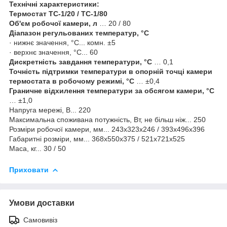
Технічні характеристики:
Термостат ТС-1/20 / ТС-1/80
Об'єм робочої камери, л
… 20 / 80
Діапазон регульованих температур, °С
· нижнє значення, °С... комн. ±5
· верхнє значення, °С... 60
Дискретність завдання температури, °С
… 0,1
Точність підтримки температури в опорній точці камери
термостата в робочому режимі, °C
… ±0,4
Граничне відхилення температури за обсягом камери, °C
… ±1,0
Напруга мережі, В... 220
Максимальна споживана потужність, Вт, не більш ніж... 250
Розміри робочої камери, мм... 243х323х246 / 393х496х396
Габаритні розміри, мм... 368х550х375 / 521х721х525
Маса, кг... 30 / 50
Приховати
Умови доставки
Самовивіз