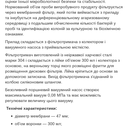
оцінки їхньої мікробіологічної безпеки та стабільності.
Нормований об'єм проби випробувного продукту фільтрується
через мембранний фільтр, який потім виймається з приладу
та інкубується на диференціювальному агаризованому
середовищі з подальшим обчисленням кількості бактерій у
пробі та ідентифікацією колоній за культурною та біохімічною
ознаками.
Прилад складається з фільтротримача з колектором і
вакуумного насоса з приймальною місткістю.
Фільтротримач виготовлений із неіржавкої харчової сталі
марки 304 і складається з лійки об'ємом 300 мл і колектора з
основою, на верхньому торці якого розміщені фритти для
розміщення дискових фільтрів. Лійка кріпиться до основи за
допомогою затискача. Вихід фільтротримача з'єднаний із
колбою силіконовим шлангом.
Безоливний поршневий вакуумний насос створює
максимальний вакуум 0,08 МПа та має можливість
регулювати величину цього вакууму.
Технічні характеристики:
діаметр мембрани — 47 мм;
об'єм воронки — 300 мл;