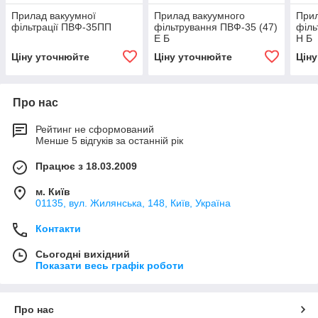
Прилад вакуумної
Прилад вакуумного
Прил
фільтрації ПВФ-35ПП
фільтрування ПВФ-35 (47)
філь
Е Б
Н Б
Ціну уточнюйте
Ціну уточнюйте
Цін
Про нас
Рейтинг не сформований
Менше 5 відгуків за останній рік
Працює з 18.03.2009
м. Київ
01135, вул. Жилянська, 148, Київ, Україна
Контакти
Сьогодні вихідний
Показати весь графік роботи
Про нас